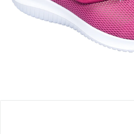
snel aan & uit te trekken
antislip loopzool
gevoerde hiel
Hallo lente, waar gaan we naartoe? Met deze lichte
schoen zweeft u letterlijk de dag door: het ademende
materiaal past zich perfect aan, zelfs bij hallux valgus!
De praktische klittenband, de gevoerde hiel en de
zachte binnenzool zorgen voor extra comfort. Met
antislip loopzool.
Details
Opmerkingen & producent