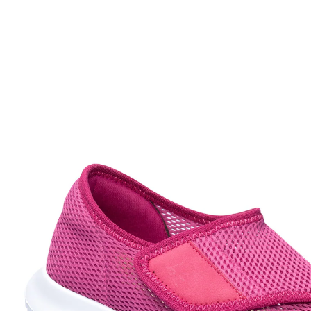
Adviesprijs € 39,99
vanaf
€ 19,99
incl. btw en plus
Verzendkosten
Variant
bessen
Maat
In het Winkelmandje
Leverbaar binnen 4-5 werkdagen