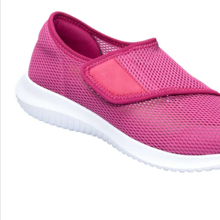
Beoordelingen
wonderwalk - lopen als op wolken
Gemakkelijke toegang dankzij elastiek, klittenband
of ritssluiting
Perfecte pasvorm, dankzij standaard en
comfortabele wijdtematen