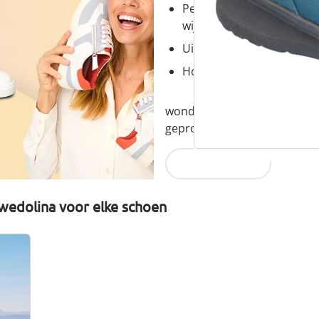
Perfecte pasvorm, dankzi
wijdtematen
Uitneembaar voetbed - id
Hoogwaardige, lichtgewic
wonderwalk combineert comfor
geproduceerd en eerlijk gepr
Nu ontdekken
wedolina voor elke schoen