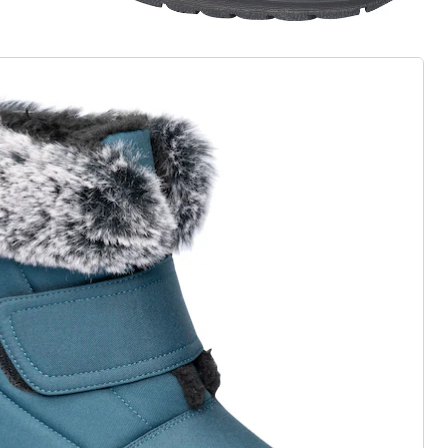
 als op wolken
zij elastiek, klittenband of