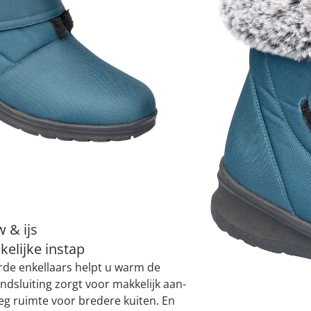
atjes
pen & handdouches
 Horloges
Variant
blauw
Geniale
Voorjaars
Decoratiev
Tuindecora
Schoenent
rganizers &
jes
kookaccess
nu ontdek
jetzt entde
nu ontdek
nu ontdek
ekjes
nu ontdek
dhulpmiddelen
iging
soires
n
Maat
ekken
I
 & ijs
Leverbaar binnen 
kelijke instap
erde enkellaars helpt u warm de
andsluiting zorgt voor makkelijk aan-
oeg ruimte voor bredere kuiten. En