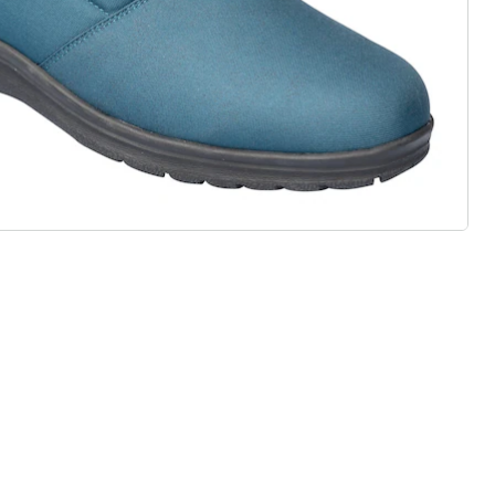
j standaard en comfortabele
eaal voor inlegzolen
ht materialen & diverse designs
t, stijl en kwaliteit - duurzaam
ijsd.