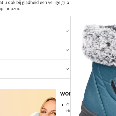
t u ook bij gladheid een veilige grip
ip loopzool.
wonderwalk - lopen
Gemakkelijke toegang dank
ritssluiting