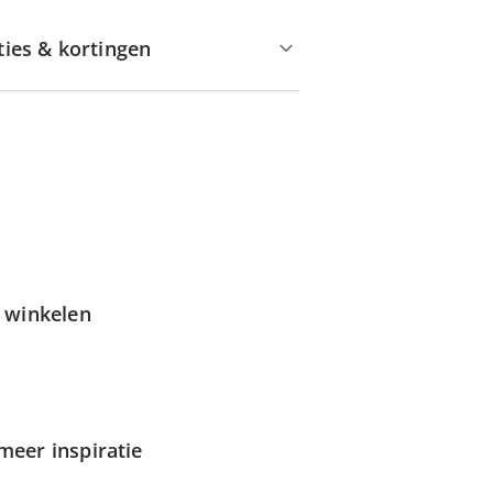
ties & kortingen
g winkelen
meer inspiratie