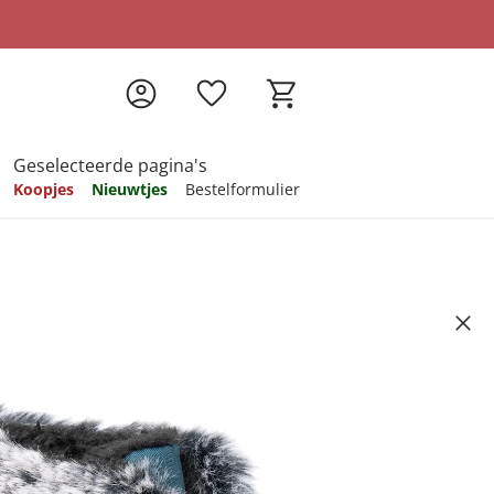
Geselecteerde pagina's
Koopjes
Nieuwtjes
Bestelformulier
pireren
pireren
pireren
pireren
pireren
en klittenband “Monika” blauw
Artikelnummer 6764614
59
ndkosten