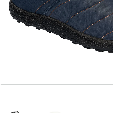
Leverbaar binnen 4-5 werkdagen
Ongelooflijk knusse en comfortabele schoen!
comfortabele, ­buigzame loopzool
Deze lichte, modieuze en waterafstotende hoge
schoen is perfect bij guur weer. Dankzij de elastische
inzet opzij en het lusje achteraan is hij makkelijk aan en
uit te trekken. Tijdens het dragen drukt of knelt deze
schoen nergens. Met zachte binnenzool en
knuffelzachte voering. De 3 cm hoge antislip
profielzool van rubber staat garant voor veilig lopen
op iedere ondergrond.
Details
Opmerkingen & producent