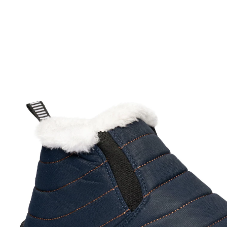
Adviesprijs € 49,99
vanaf
€ 23,99
incl. btw en plus
Verzendkosten
Variant
blauw
Maat
In het Winkelmandje