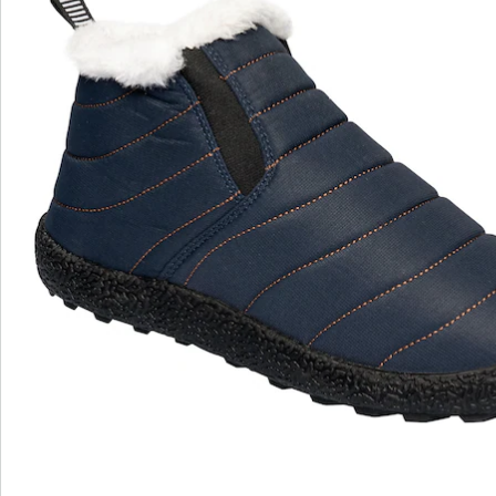
Beoordelingen
wonderwalk - lopen als op wolken
Gemakkelijke toegang dankzij elastiek, klittenband
of ritssluiting