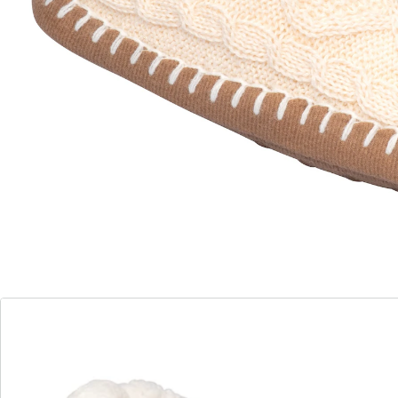
antislip noppen
makkelijk aan-/uittrekken
Zo zacht, zo warm: deze volledig met pluche gevoerde
pantoffels bieden uw voeten het perfecte
“comfortabele schuilplekje”! Het Scandinavisch
geïnspireerde breipatroon geeft ze bovendien een
knusse look. Met antislip noppen op de loopzool.
Details
Opmerkingen & producent
Beoordelingen