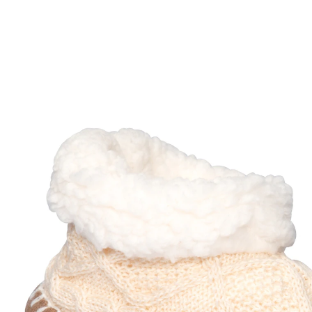
Adviesprijs € 19,99
€ 7,99
incl. btw en plus
Verzendkosten
Maat
In het Winkelmandje
Leverbaar binnen 4-5 werkdagen
De winter komt er stilletjes aan? Dan laat deze
warme pantoffels niet staan!
gevoerd met warm pluche