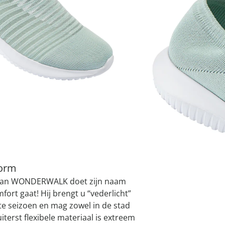
atjes
pen & handdouches
 Horloges
Variant
mint
Geniale
Voorjaars
Decoratiev
Tuindecora
Schoenent
rganizers &
jes
kookaccess
nu ontdek
jetzt entde
nu ontdek
nu ontdek
ekjes
nu ontdek
dhulpmiddelen
iging
soires
n
Maat
ekken
I
Leverbaar binnen 
vorm
 van WONDERWALK doet zijn naam
ort gaat! Hij brengt u “vederlicht”
e seizoen en mag zowel in de stad
iterst flexibele materiaal is extreem