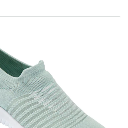
 als op wolken
zij elastiek, klittenband of