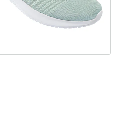
j standaard en comfortabele
eaal voor inlegzolen
ht materialen & diverse designs
t, stijl en kwaliteit - duurzaam
ijsd.