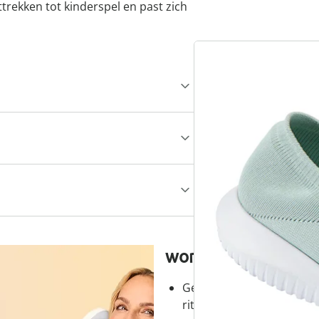
trekken tot kinderspel en past zich
wonderwalk - lopen
Gemakkelijke toegang dank
ritssluiting