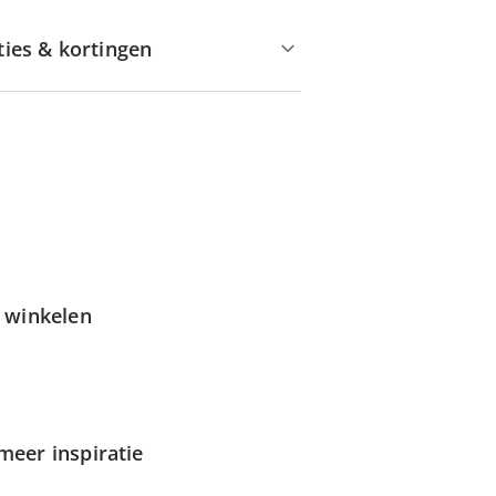
ties & kortingen
g winkelen
meer inspiratie