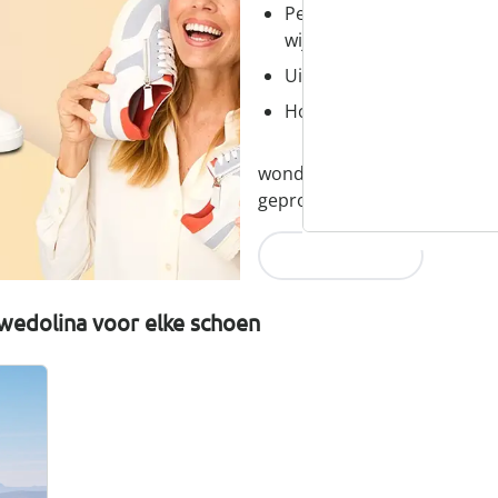
Perfecte pasvorm, dankzi
wijdtematen
Uitneembaar voetbed - id
Hoogwaardige, lichtgewic
wonderwalk combineert comfor
geproduceerd en eerlijk gepr
Nu ontdekken
wedolina voor elke schoen