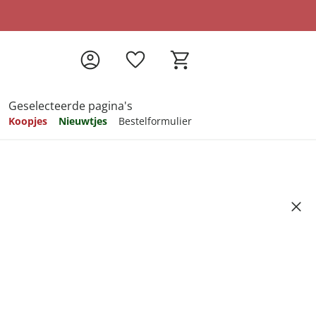
Geselecteerde pagina's
Koopjes
Nieuwtjes
Bestelformulier
pireren
pireren
pireren
pireren
pireren
Sylvia” ijsblauw
Artikelnummer 6770762
99
ndkosten