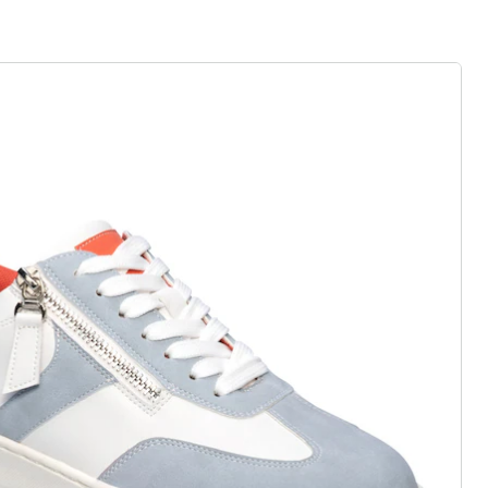
 als op wolken
zij elastiek, klittenband of
j standaard en comfortabele