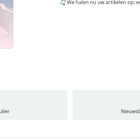
We halen nu uw artikelen op; 
lier
Nieuwsb