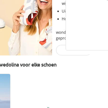
wijdtematen
Uitneembaar voetbed - id
Hoogwaardige, lichtgewic
wonderwalk combineert comfor
geproduceerd en eerlijk gepr
Nu ontdekken
wedolina voor elke schoen