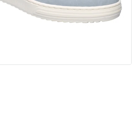
eaal voor inlegzolen
ht materialen & diverse designs
t, stijl en kwaliteit - duurzaam
ijsd.