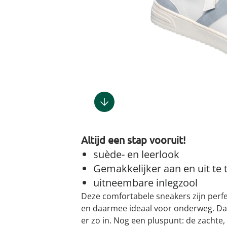
Gootsteenm
Douchekop
Sieraden &
Dierenbenodigdheden
Fitnessapparaten
Dierenbenodigdheden
Klokken & wekkers
Herenaccessoires
Keukenapparaten
Geschenken voor de
Gootsteeno
Doucherek
Tassen
gootsteenr
Grafdecoratie
Gezondheidsartikelen
kinderen
Huishoudelijke hulpen
Meubilair
Herenkleding
Geniale ba
Keukeninrichting
Keukenrein
Geniale tuinartikelen
Incontinentieartikelen
Geschenken voor de man
Klussen
Verlichting & lampen
Herenondergoed
Toiletacces
Keukentextiel
Theedoeke
Plantenaccessoires
Lichaamsverzorgingsproducten
Geschenken voor de
Meer ontdekken
Meer ontdekken
Meer ontdekken
Meer ontd
vrouw
Meer ontdekken
Meer ontdekken
Meer ontdekken
Meer ontdekken
Altijd een stap vooruit!
suède- en leerlook
Gemakkelijker aan en uit te t
uitneembare inlegzool
Deze comfortabele sneakers zijn perfec
en daarmee ideaal voor onderweg. Dank
er zo in. Nog een pluspunt: de zachte