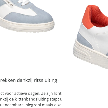
atjes
pen & handdouches
 Horloges
Variant
ijsblauw
Geniale
Voorjaars
Decoratiev
Tuindecora
Schoenent
rganizers &
jes
kookaccess
nu ontdek
jetzt entde
nu ontdek
nu ontdek
ekjes
nu ontdek
dhulpmiddelen
iging
soires
n
Maat
ekken
I
Leverbaar binnen 
rekken dankzij ritssluiting
t voor actieve dagen. Ze zijn licht
zij de klittenbandsluiting stapt u
, uitneembare inlegzool maakt elke