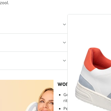
zool.
wonderwalk - lopen
Gemakkelijke toegang dank
ritssluiting
Perfecte pasvorm, dankzi