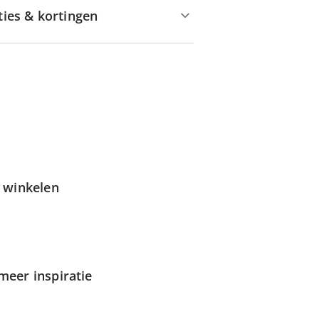
ties & kortingen
g winkelen
meer inspiratie