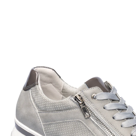
Adviesprijs € 69,99
€ 36,99
incl. btw en plus
Verzendkosten
Variant
grijs
Maat
In het Winkelmandje