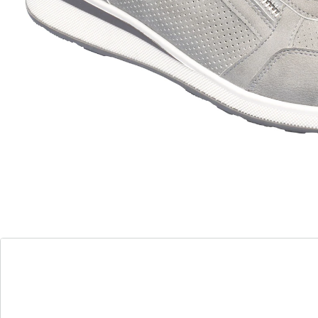
Leverbaar binnen 4-5 werkdagen
Een sneaker met twee inlegzolen!
Gemakkelijker aan en uit te trekken
dankzij ritssluiting
verwissel de 2 inlegzolen, helemaal zoals u
wilt!
“Julia” is het hele jaar door een echte allrounder: bij
koud weer genieten uw voeten van de warme
binnenzool van imitatiebont – als het warmer wordt,
kan deze eenvoudig worden vervangen door de
microvezel binnenzool.
Maatinformatie:
Het artikel valt kleiner uit. Wij adviseren een maat
groter te bestellen.