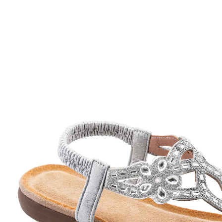
Adviesprijs € 49,99
€ 23,99
incl. btw en plus
Verzendkosten
Variant
zilver
Maat
In het Winkelmandje
Leverbaar binnen 4-5 werkdagen