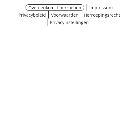
Overeenkomst herroepen
Impressum
Privacybeleid
Voorwaarden
Herroepingsrecht
Privacyinstellingen
Maat selecteren
¹ Klik hier voor de inwisselvoorwaarden
Sluiten