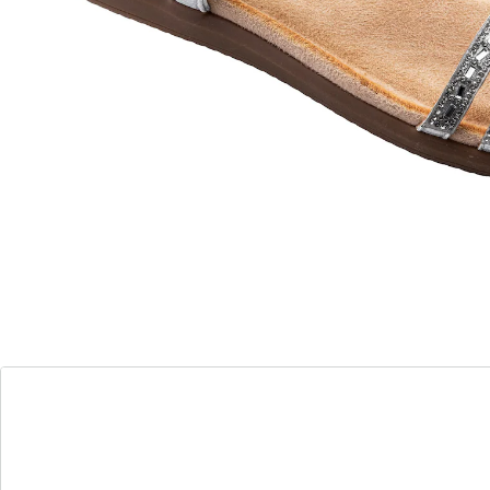
Glinsterende droom: De glittersandaal voor
moeiteloze elegantie!
elastisch bandje
decoratieve bloemenapplicaties met
glittersteentjes
Ga op een elegante reis met onze glittersandalen. De
fonkelende strassteentjes zijn net sterren die elke stap
oplichten. Dankzij de elastische inzet glijd je er
moeiteloos in en geniet je van een perfecte pasvorm
voor je voeten. Het zachte voetbed van microvezel
geeft je hemels comfort. Met de rubberen antislipzool
dans je vol vertrouwen door het leven. Onze zacht
aanvoelende zool laat je lopen op lucht, terwijl de rek
zorgt voor een perfecte pasvorm. Verkrijgbaar in een
standaard wijdte om elke voet de vrijheid te geven die
hij verdient. Laat je betoveren door de magie van deze
sandaal en ervaar hoe elke stap een stralend moment