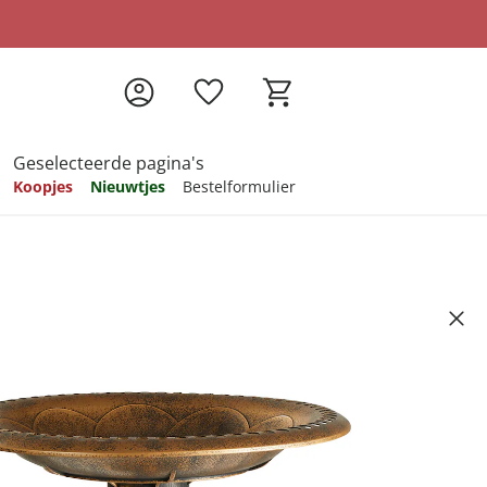
Geselecteerde pagina's
Koopjes
Nieuwtjes
Bestelformulier
pireren
pireren
pireren
pireren
pireren
gie" brons
Artikelnummer 6674313
ndkosten