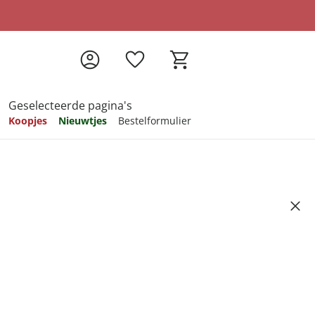
Geselecteerde pagina's
Koopjes
Nieuwtjes
Bestelformulier
pireren
pireren
pireren
pireren
pireren
at, 80x50 cm grau
Artikelnummer 6375120
ndkosten