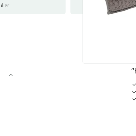
lier
Nieuwsb
3
“