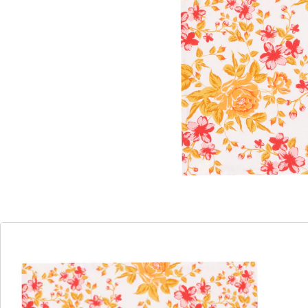
stemming je brengt. Ze beschermen je tafelblad
betrouwbaar tegen vlekken en krassen. Ideaal voor
dagelijks gebruik en speciale gelegenheden.
Onderhoudsvriendelijk, stijlvol en veelzijdig te
combineren.
Details
Opmerkingen & producent
Beoordelingen