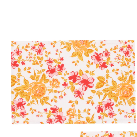
Adviesprijs € 6,49
€ 3,39
incl. btw en plus
Verzendkosten
In het Winkelmandje
Leverbaar binnen 4-5 werkdagen
Bescherming & stijl voor je eettafel!
Omkeerbaar motief: Ontwerp Roos & Uni
Beschermt effectief tegen vlekken
Breng kleur en functie op tafel met de 2-delige "Rose"
placemat. De omkeerbare sets bieden twee looks: de
ene kant met een romantisch rozenpatroon, de
andere kant in een effen dessin - net zoals de