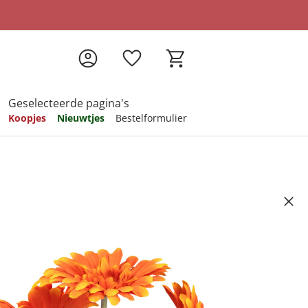
Geselecteerde pagina's
Koopjes
Nieuwtjes
Bestelformulier
pireren
pireren
pireren
pireren
pireren
met gerbera’s”
6
ndkosten