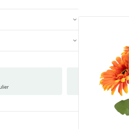
lier
Nieuwsb