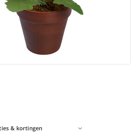
 redenen voor
Huis & Comfort”
Gratis kopen op rekening
Gratis retour
Geen minimaal bestelbedrag
ties & kortingen