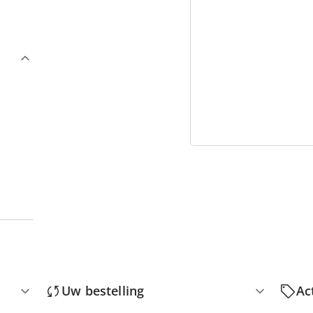
3
“
Uw bestelling
Ac