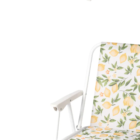
Adviesprijs € 39,99
€ 17,59
incl. btw en plus
Verzendkosten
In het Winkelmandje
Leverbaar binnen 4-5 werkdagen
Ideaal voor camping, tuin, terras of balkon
pvouwbaar om ruimte te besparen
Wie gaat er niet graag zitten op dit fruitig-frisse design!
Op de camping, op het terras of als extra stoel voor
grotere groepen – deze praktische klapstoel is in een
mum van tijd uitgeklapt en kan na gebruik