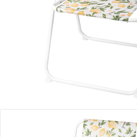
ruimtebesparend worden opgeborgen.
Details
Opmerkingen & producent
Beoordelingen
Bestelformulier