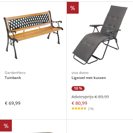
%
GardenHero
viva domo
Tuinbank
Ligstoel met kussen
10 %
Adviesprijs € 89,99
€ 80,99
€ 69,99
(16)
%