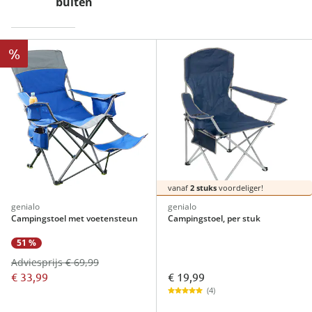
buiten
%
vanaf
2 stuks
voordeliger!
genialo
genialo
Campingstoel met voetensteun
Campingstoel, per stuk
51 %
Adviesprijs € 69,99
€ 19,99
€ 33,99
(4)