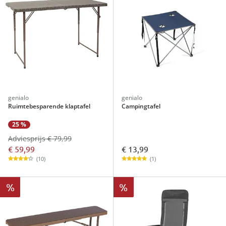
genialo
genialo
Ruimtebesparende klaptafel
Campingtafel
25 %
Adviesprijs € 79,99
€ 59,99
€ 13,99
(10)
(1)
%
%