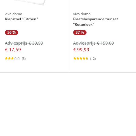
viva domo
viva domo
Klapstoel "Citroen"
Plaatsbesparende tuinset
"Rotanlook"
56 %
37 %
Adviesprijs € 39,99
Adviesprijs € 159,00
€ 17,59
€ 99,99
(3)
(12)