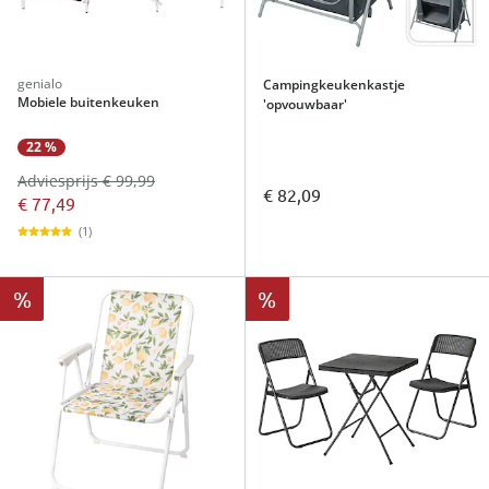
genialo
Campingkeukenkastje
Mobiele buitenkeuken
'opvouwbaar'
22 %
Adviesprijs € 99,99
€ 82,09
€ 77,49
(1)
%
%