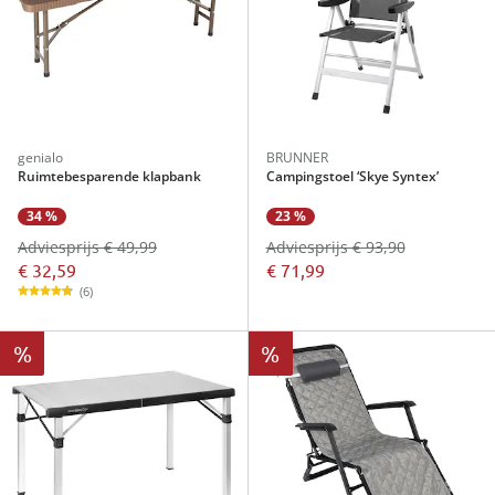
genialo
BRUNNER
Ruimtebesparende klapbank
Campingstoel ‘Skye Syntex’
34 %
23 %
Adviesprijs € 49,99
Adviesprijs € 93,90
€ 32,59
€ 71,99
(6)
%
%