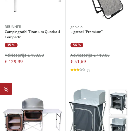
BRUNNER
genialo
Campingtafel ‘Titanium Quadra 4
Ligstoel “Premium”
Compack’
35 %
56 %
Adviesprijs € 199,90
Adviesprijs € 119,00
€ 129,99
€ 51,69
(3)
%