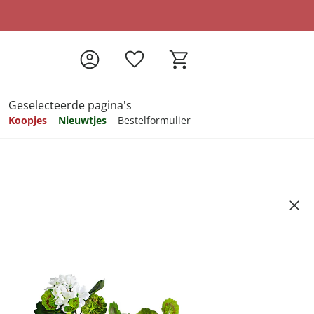
Geselecteerde pagina's
Koopjes
Nieuwtjes
Bestelformulier
pireren
pireren
pireren
pireren
pireren
t
Artikelnummer 6361277
ndkosten