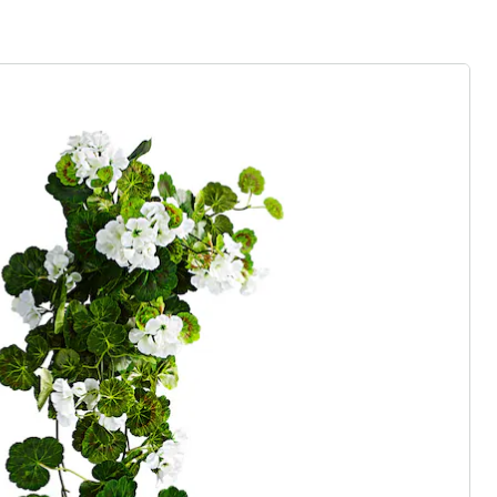
Hangpetunias 690 Dark Purple
(5)
Eenheidsprijs:
€ 9,99