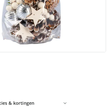
 redenen voor
Huis & Comfort”
Gratis kopen op rekening
Gratis retour
Geen minimaal bestelbedrag
ties & kortingen