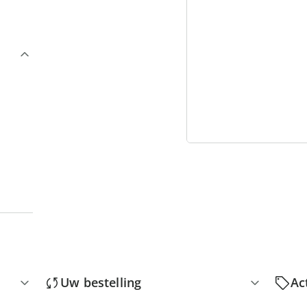
3
“
Uw bestelling
Ac