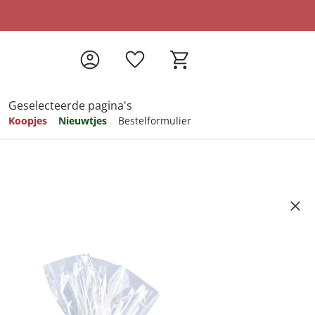
Geselecteerde pagina's
Koopjes
Nieuwtjes
Bestelformulier
pireren
pireren
pireren
pireren
pireren
atuur” wit
6
ndkosten