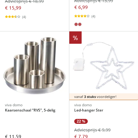
Adviesprijs € 13,99
Adviesprijs € 18,99
€ 6,99
€ 15,99
(4)
(4)
%
vanaf
3 stuks
voordeliger!
viva domo
viva domo
Kaarsenschaal “RVS”, 5-delig
Led-hanger Ster
22 %
Adviesprijs € 9,99
€ 11,59
€ 7,79