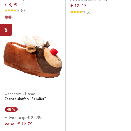
€ 3,99
€ 12,79
(4)
(2)
%
wonderwalk Home
Zachte sloffen “Rendier”
48 %
Adviesprijs € 24,99
vanaf
€ 12,79