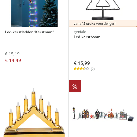
vanaf
2 stuks
voordeliger!
genialo
Led-kerstladder “Kerstman”
Led-kerstboom
€ 15,19
€ 14,49
€ 15,99
(2)
%