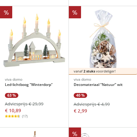
%
%
vanaf
2 stuks
voordeliger!
viva domo
viva domo
Led-lichtboog "Winterdorp"
Decomateriaal “Natuur” wit
63 %
40 %
Adviesprijs € 29,99
Adviesprijs € 4,99
€ 10,89
€ 2,99
(17)
%