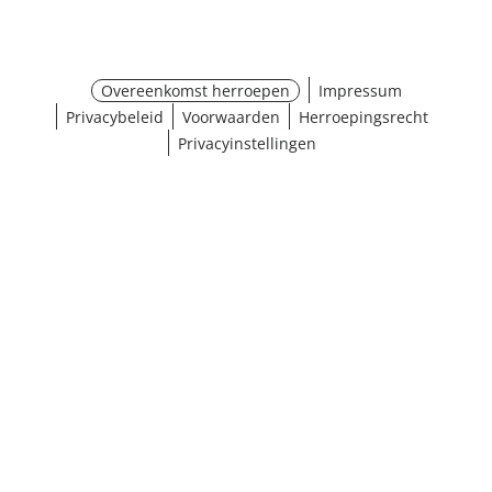
Overeenkomst herroepen
Impressum
Privacybeleid
Voorwaarden
Herroepingsrecht
Privacyinstellingen
¹ Klik hier voor de inwisselvoorwaarden
Sluiten
Resultaten weergeven (30)