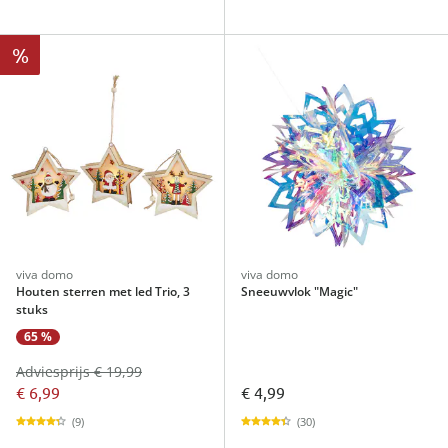
%
viva domo
viva domo
Houten sterren met led Trio, 3
Sneeuwvlok "Magic"
stuks
65 %
Adviesprijs € 19,99
€ 6,99
€ 4,99
(9)
(30)