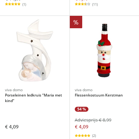
(1)
(11)
%
viva domo
viva domo
Porseleinen ledkruis “Maria met
Flessenkostuum Kerstman
kind”
54 %
Adviesprijs € 8,99
€ 4,09
€ 4,09
(2)