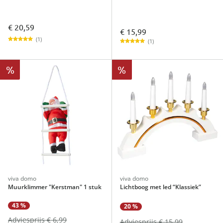
€ 20,59
€ 15,99
(1)
(1)
%
%
viva domo
viva domo
Muurklimmer "Kerstman" 1 stuk
Lichtboog met led “Klassiek”
43 %
20 %
Adviesprijs € 6,99
Adviesprijs € 15,99