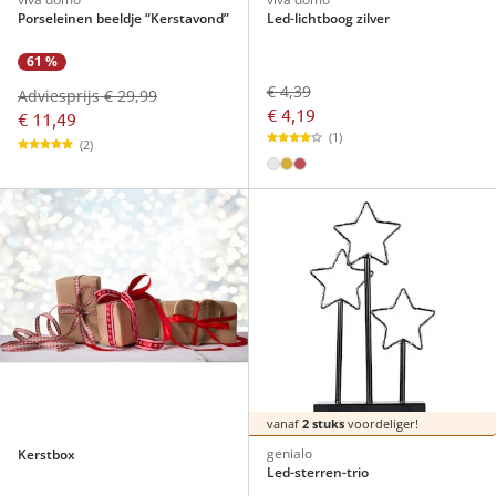
Porseleinen beeldje “Kerstavond”
Led-lichtboog zilver
61 %
€ 4,39
Adviesprijs € 29,99
€ 4,19
€ 11,49
(1)
(2)
vanaf
2 stuks
voordeliger!
genialo
Kerstbox
Led-sterren-trio