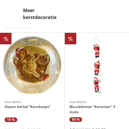
Meer
kerstdecoratie
%
%
viva domo
viva domo
Glazen led-bol "Kerstkatjes"
Muurklimmer "Kerstman" 3
stuks
50 %
15 %