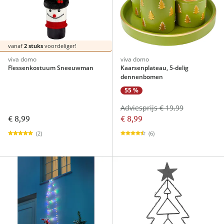
vanaf
2 stuks
voordeliger!
viva domo
viva domo
Flessenkostuum Sneeuwman
Kaarsenplateau, 5-delig
dennenbomen
55 %
Adviesprijs € 19,99
€ 8,99
€ 8,99
(2)
(6)