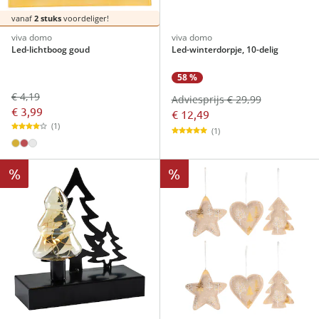
vanaf
2 stuks
voordeliger!
viva domo
viva domo
Led-lichtboog goud
Led-winterdorpje, 10-delig
58 %
€ 4,19
Adviesprijs € 29,99
€ 3,99
€ 12,49
(1)
(1)
%
%