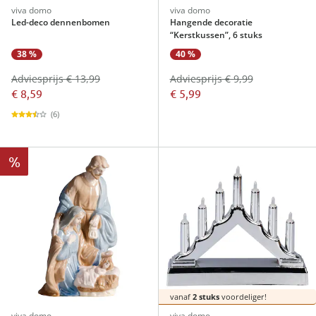
viva domo
viva domo
Led-deco dennenbomen
Hangende decoratie
“Kerstkussen”, 6 stuks
38 %
40 %
Adviesprijs € 13,99
Adviesprijs € 9,99
€ 8,59
€ 5,99
(6)
%
vanaf
2 stuks
voordeliger!
viva domo
viva domo