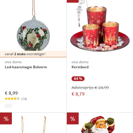
vanaf
2 stuks
voordeliger!
viva domo
viva domo
Led-kaarsmagie Bolvorm
Kerstbord
64 %
Adviesprijs € 24,99
€ 8,99
€ 8,79
(14)
%
%