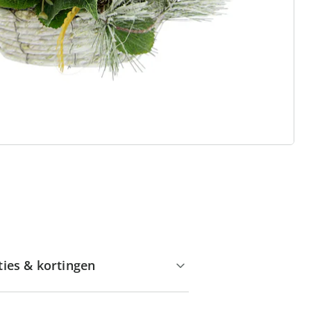
Huis & Comfort”
Gratis kopen op rekening
Gratis retour
Geen minimaal bestelbedrag
ties & kortingen