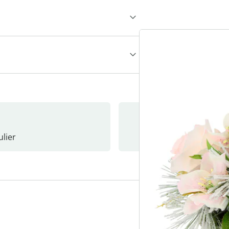
lier
Nieuwsb
3