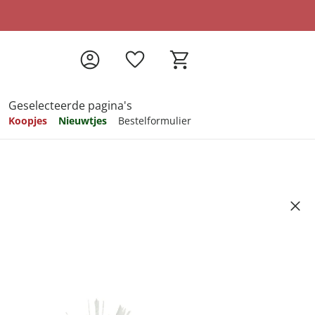
Geselecteerde pagina's
Koopjes
Nieuwtjes
Bestelformulier
pireren
pireren
pireren
pireren
pireren
 in rieten mandje
7
ndkosten