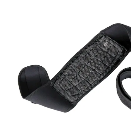
tussenwervelschijven te ondersteunen en rugpijn te
verlichten. De gerichte magnetische kracht,
gecombineerd met de weldadige warmte, bevordert
een aangename ontspanning en comfort.
Met een lengte van ca. 145 cm is deze bandage
gemakkelijk te dragen en individueel instelbaar. Draag
hem discreet onder je kleding en geniet van de
voordelen van gerichte rugondersteuning die de hele
onderrug bedekt. Let op: deze bandage is niet geschikt
voor zwangere vrouwen of mensen met pacemakers.
Koop nu deze verzachtende ondersteuning voor je
onderrug!
Details