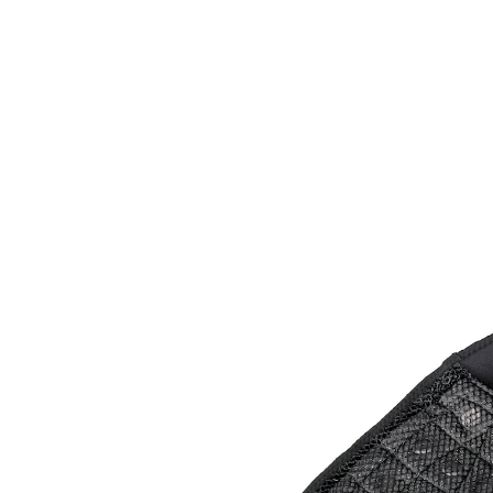
€ 16,99
incl. btw en plus
Verzendkosten
In het Winkelmandje
Leverbaar binnen 4-5 werkdagen
Alternatief product
We hebben een alternatief voor dit artikel gevonden
dat misschien interessant voor u is:
mayenvital