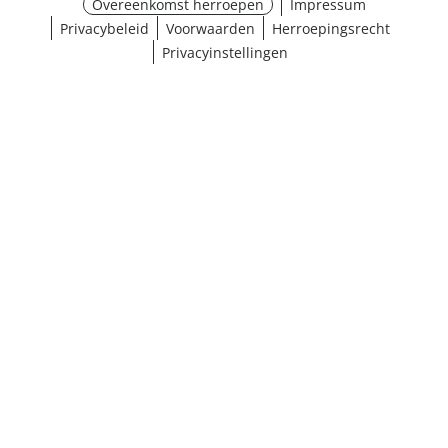
Overeenkomst herroepen
Impressum
Privacybeleid
Voorwaarden
Herroepingsrecht
Privacyinstellingen
¹ Klik hier voor de inwisselvoorwaarden
Sluiten