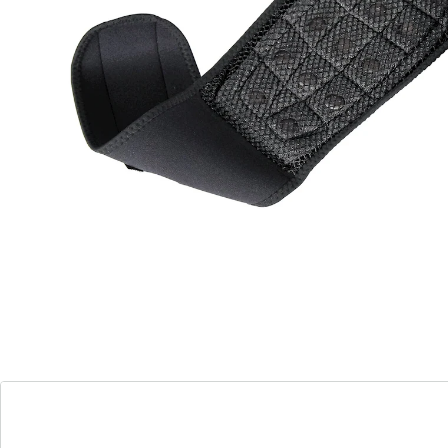
Magneet-lendengordel
(13)
Eenheidsprijs:
Adviesprijs € 24,99
€ 19,99
Effectieve rugondersteuning met warmte en
magnetische kracht!
ondersteunt de tussenwervelschijven
16 krachtige magneten
individueel in lengte verstelbaar
Ervaar revolutionaire ondersteuning voor je onderrug
met deze magnetische lendensteun. De geïntegreerde
16 magneten, elk met een sterkte van 500 gauss,
genereren een zachte, verwarmende energie die zich
richt op de onderrug en een ontspannend effect heeft.
Deze bandage is speciaal ontwikkeld om de