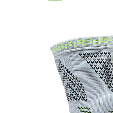
€ 14,99
vanaf
€ 10,99
incl. btw en plus
Verzendkosten
Maat
Maatadviseur
In het Winkelmandje
Leverbaar binnen 4-5 werkdagen
Ondersteunt de knieschijf - in het dagelijks leven