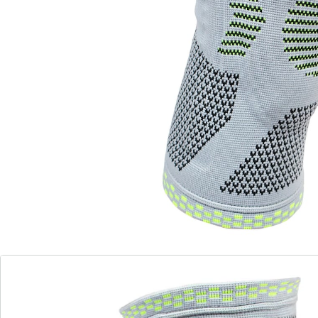
en tijdens het sporten
Siliconen strips voor een perfecte grip
Stabiliserende metalen staafjes
Ongestoorde bloed- en lymfedrainage aan
de achterkant van de knie
met anatomisch gevormd, visco-elastisch
drukkussen
De flexibele siliconen pad past zich aan de anatomie
van het kniegewricht aan. Ademend.
Details
Opmerkingen & producent