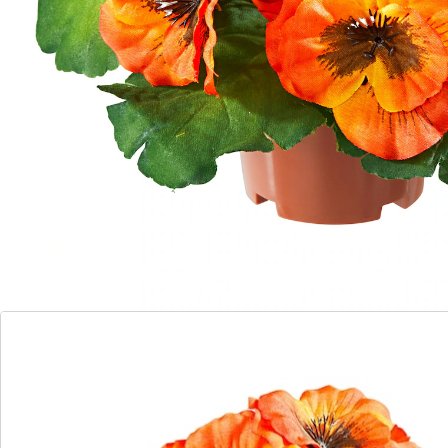
Alternatief product
We hebben een alternatief voor dit artikel gevonden
dat misschien interessant voor u is:
Begonia oranje
(20)
Eenheidsprijs:
€ 9,99
Fleurig voorjaarsplezier!
Deze prachtig bloeiende sierviooltjes zorgen in elke
kamer of tuin voor een betoverende voorjaarssfeer. En
ze zijn heel makkelijk in onderhoud – ze hebben geen
water of mest nodig. Geleverd in een potje.