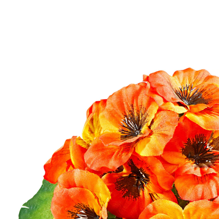
€ 6,99
incl. btw en plus
Verzendkosten
Variant
oranje
+ 1
€ 5,49
slechts
vanaf
5
stuks
1
In het Winkelmandje
Nog maar enkele artikelen beschikbaar
Leverbaar binnen 4-5 werkdagen