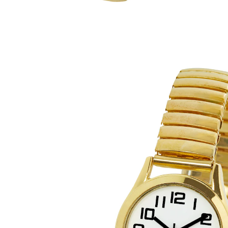
Adviesprijs € 24,99
€ 18,99
incl. btw en plus
Verzendkosten
Variant
Heren Simon
In het Winkelmandje
Leverbaar binnen 3 weken