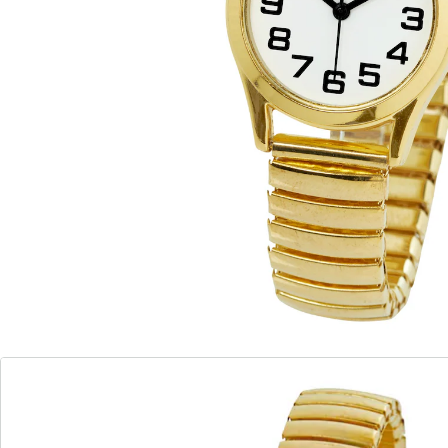
Alternatief product
We hebben een alternatief voor dit artikel gevonden
dat misschien interessant voor u is:
wedolina
Stretch-seniorenhorloge herenhorloge
(7)
Eenheidsprijs:
€ 19,99
Past om elke pols
Senior horloge
met grote wijzerplaat
goudkleurige elastische polsband
elastisch (minimale omtrek: 18 cm)
diameter: 2,8 cm