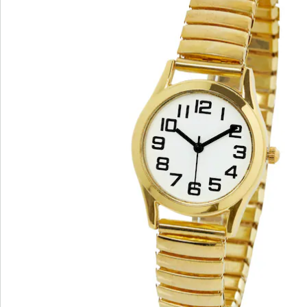
materiaal: staal
Voor alle gouden momenten in het leven!
Met het goudkleurige stretchbandje en de grote
wijzerplaat met makkelijk afleesbare cijfers, is dit
horloge hét perfecte accessoire voor alle senioren met
stijl!
geschikt voor elke polsomvang
Materiaal: metaal
Informatie over de batterijen:
Incl. batterijen. (button cell - SR626SW x 1)
Details
Opmerkingen & producent