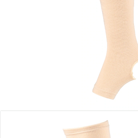
Leverbaar binnen 4-5 werkdagen
Alternatief product
We hebben een alternatief voor dit artikel gevonden
dat misschien interessant voor u is:
Maximex
Compressiekousen
(23)
Eenheidsprijs:
€ 10,99
€ 9,99
Ervaar ondersteuning en zorg voor je benen!
ondersteuning en verzorging voor benen
universele maat voor optimale pasvorm