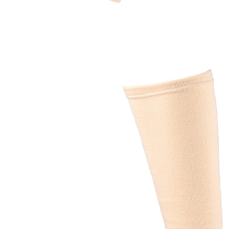
€ 15,99
incl. btw en plus
Verzendkosten
Variant
beige
€ 13,99
slechts
vanaf
2
stuks
1
In het Winkelmandje