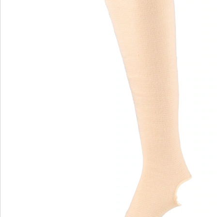
comfortabele en stevige pasvorm
Praktische tip bij spataders!
Wie last heeft van spataders, moet beslist de
drukkousen testen! Het weefsel sluit strak aan, maar
zit toch aangenaam om uw benen. Universele maat.
Per paar
Details
Opmerkingen & producent
Beoordelingen