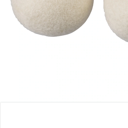
rond, absorberen overtollig vocht, voorkomen
klontvorming en kloppen het wasgoed luchtig op. De
drogerballen zijn na het drogen steeds opnieuw te
gebruiken.
Details
Opmerkingen & producent
Beoordelingen