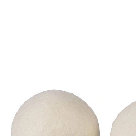
€ 9,99
incl. btw en plus
Verzendkosten
In het Winkelmandje
Leverbaar binnen 4-5 werkdagen
Uw wasgoed is dol op balspelen!
verkort de droogtijd, bespaart dus energie
spaart het wasgoed
Stop deze speciale ballen tussen uw wasgoed wanneer
u het in de droger doet! Daar draaien ze mee in het