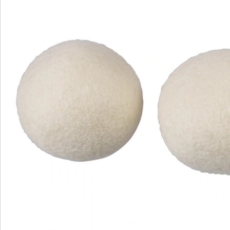
Bestelformulier
Nieuwsbrief aanmelden
We zijn er voor u
Servicehotline