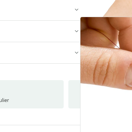
lier
Nieuwsb