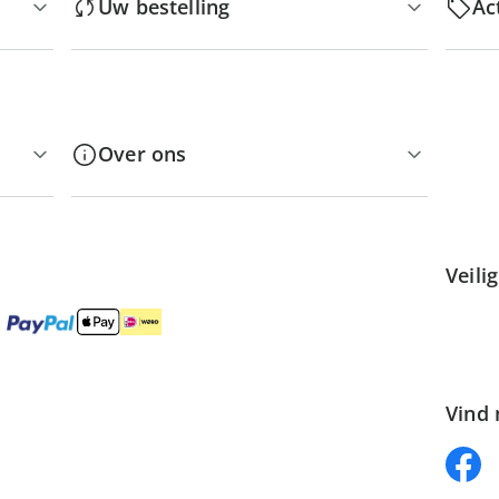
Uw bestelling
Ac
Over ons
Veili
Vind 