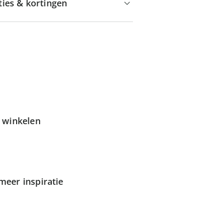
ties & kortingen
g winkelen
meer inspiratie