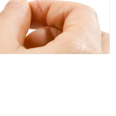
 redenen voor
Huis & Comfort”
Gratis kopen op rekening
Gratis retour
Geen minimaal bestelbedrag