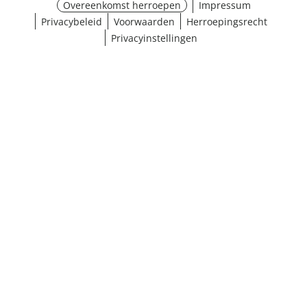
Overeenkomst herroepen
Impressum
Privacybeleid
Voorwaarden
Herroepingsrecht
Privacyinstellingen
Maat selecteren
¹ Klik hier voor de inwisselvoorwaarden
Sluiten