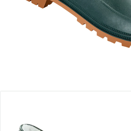
gesmeerd!
stroeve profielzool
warme voeten dankzij de voering
waterdicht buitenmateriaal
Deze klompen zijn uw vaste begeleiders als u bij wat
voor weer dan ook naar buiten moet. Dankzij het
waterdichte buitenmateriaal, de superwarme voering
en de stroeve profielzool bieden deze klompen ook bij
het meest slechte weer een optimaal voetklimaat en
een goede grip, ook bij het werken in de tuin.
Valt een
schoenmaat kleiner uit, bestel dan groter!
Details