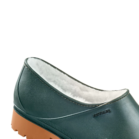
vanaf
€ 15,89
incl. btw en plus
Verzendkosten
Variant
groen
Maat
In het Winkelmandje
Leverbaar binnen 4-5 werkdagen
In de tuin of bij regenweer – hiermee loopt het