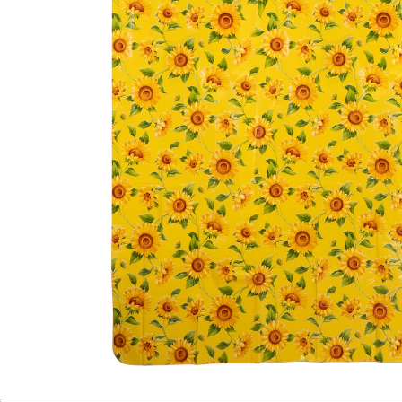
Zomeroutfit voor uw tafel!
Gemakkelijk schoon te vegen voor
moeiteloze reiniging
Dit tafelzeil met fleurig bloemmotief maakt van uw
tuintafel iets heel bijzonders. Met robuust en
afwasbaar oppervlak – perfect voor buiten!
Details
Opmerkingen & producent
Beoordelingen