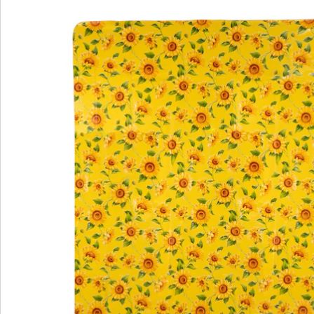
Bestelformulier
Nieuwsbrief aanmelden
We zijn er voor u
Servicehotline