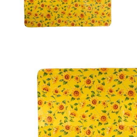
€ 9,99
incl. btw en plus
Verzendkosten
Variant
130x160 cm, rechthoekig
In het Winkelmandje
Nog maar enkele artikelen beschikbaar
Leverbaar binnen 4-5 werkdagen