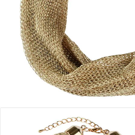
veelzijdig!
Met karabijnsluiting en verlenging
Te gebruiken als sjaal of als ketting
Tijdloos design
De één ziet een sjaal, de ander een ketting. Hoe het
ook zij – dit goud-bronskleurige accessoire is een
halssieraad dat bij elke outfit past. Met goudkleurige
karabijnsluiting en verlenging.
Details
Opmerkingen & producent
Beoordelingen