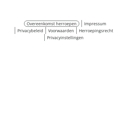
Overeenkomst herroepen
Impressum
Privacybeleid
Voorwaarden
Herroepingsrecht
Privacyinstellingen
¹ Klik hier voor de inwisselvoorwaarden
Sluiten