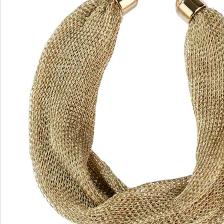
wedolina - Ons nieuwe modemerk
Of het nu gaat om elegante basics of trendy
highlights: wedolina staat voor modieuze
verscheidenheid, comfortabele pasvormen en een
faire prijs-kwaliteitverhouding. Elk stuk flatteert het
figuur en benadrukt je persoonlijkheid - voor een
zelfverzekerd gevoel, elke dag.