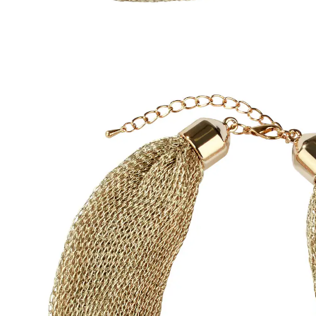
Adviesprijs € 15,99
€ 7,29
incl. btw en plus
Verzendkosten
Variant
goud
In het Winkelmandje
Leverbaar binnen 4-5 werkdagen
Een sieraad dat verandert &ndash; stijlvol en