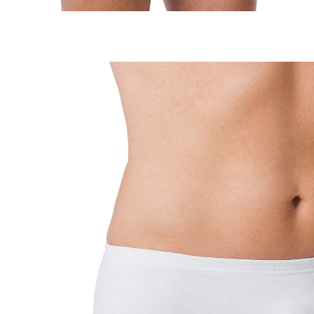
vanaf
€ 12,09
incl. btw en plus
Verzendkosten
Maat
In het Winkelmandje
Leverbaar binnen 4-5 werkdagen
🤫
Discrete levering
Zodat je inlegzolen goed passen
Zodat je inlegzolen goed passen. Met PU-coating.
Ademend en antibacterieel. Met klittenband om de