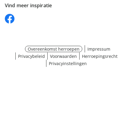
Vind meer inspiratie
Overeenkomst herroepen
Impressum
Privacybeleid
Voorwaarden
Herroepingsrecht
Privacyinstellingen
Maat selecteren
¹ Klik hier voor de inwisselvoorwaarden