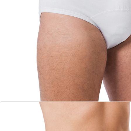
absorberende inlegzolen vast te zetten.
Details
Opmerkingen & producent
Beoordelingen
Bestelformulier