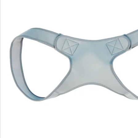
Bestelformulier
Nieuwsbrief aanmelden
We zijn er voor u
Servicehotline