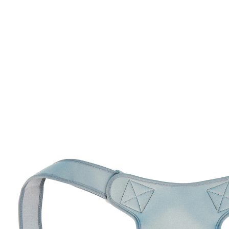
€ 4,29
incl. btw en plus
Verzendkosten
In het Winkelmandje
Nog maar enkele artikelen beschikbaar
Leverbaar binnen 4-5 werkdagen
Deze corrigerende gordel ondersteunt uw
ruggengraat, tilt de schouders omhoog en zorgt er
op een zachte manier voor dat u een rechte
houding aanneemt.
steunt en ontlast de rug