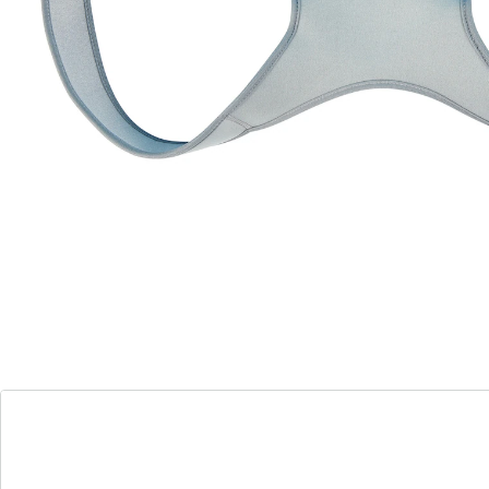
bevordert een gezonde lichaamshouding
Tussenwervelschijven, spieren en gewrichtsbanden
worden ontlast. Comfortabel en onopvallend onder de
kleding te dragen, ook bij sport. Verstelbare
klittenbandsluiting. Ademend, onderhoudsarm nylon,
wasbaar.
Details
Opmerkingen & producent
Beoordelingen