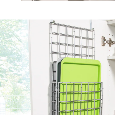
€ 13,99
incl. btw en plus
Verzendkosten
In het Winkelmandje
Leverbaar binnen 4-5 werkdagen
Elke deur heeft 2 kanten!
Dus waarom zou u die niet zinvol benutten: met deze
clevere organizer! Die hangt u gewoon aan de
binnenkant van de deur. 2 mandjes van verschillend
formaat kunnen d.m.v. een steeksysteem op elke
willekeurige hoogte worden bevestigd. Perfect voor
alle smalle voorwerpen, bijv. snijplanken,
pannendeksels enz.