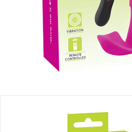
Stotende vibrator Natural Thrusting Vibe
Eenheidsprijs:
Adviesprijs € 121,00
€ 50,99
Uw discrete geheimpje voor onafgebroken
momenten van lust
onopvallend design
contactoppervlak met ribbels
10 krachtige vibratiestanden
regelbaar met afstandsbediening
kan discreet in de slip worden gedragen
De panty vibrator verwent intens en past discreet in
uw slipje. Dit onopvallende apparaat biedt een
verhoogd contactoppervlak voor de schaamlippen en
een penisvormige schacht met een geprononceerde
eikel om de clitoris, vagina en G-spot tegelijkertijd te