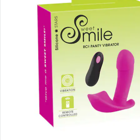
stimuleren. Met 10 krachtige vibratiestanden die te
bedienen zijn met één druk op de knop of met de
afstandsbediening, staat dit apparaat garant voor
onophoudelijke momenten van genot. De panty
vibrator is oplaadbaar met de meegeleverde USB-kabel
en wordt geleverd met batterijen voor de
afstandsbediening.
Informatie over de batterijen:
Incl. batterijen. (Lithiumionaccu x 1)
Details
Opmerkingen & producent
Beoordelingen