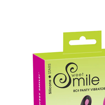
Adviesprijs € 64,95
€ 31,99
incl. btw en plus
Verzendkosten
In het Winkelmandje
Leverbaar binnen 4-5 werkdagen
🤫
Discrete levering
Alternatief product
We hebben een alternatief voor dit artikel gevonden
dat misschien interessant voor u is:
You2Toys