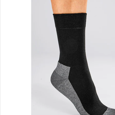
Bestelformulier
Nieuwsbrief aanmelden
We zijn er voor u
Servicehotline