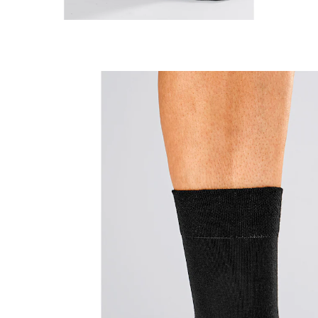
vanaf
€ 7,49
incl. btw en plus
Verzendkosten
Maat
In het Winkelmandje
Leverbaar binnen 4-5 werkdagen
met comfort tailleband: niets snijdt in
perfecte pasvorm
snijdt niet in
warm en zacht