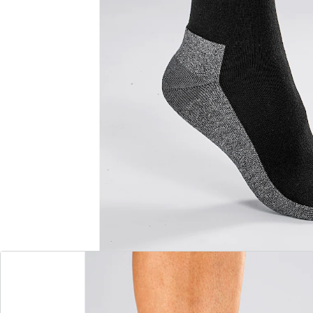
ideaal voor diabetici
De brede comfort tailleband zonder elastiek snijdt niet
in - ideaal voor diabetici. Warm en zacht dankzij de
badstof zool.
Details
Opmerkingen & producent
Beoordelingen