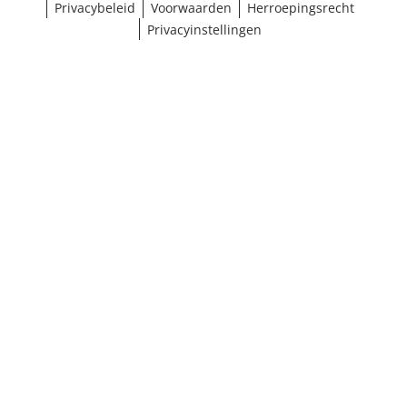
Privacybeleid
Voorwaarden
Herroepingsrecht
Privacyinstellingen
¹ Klik hier voor de inwisselvoorwaarden
Sluiten