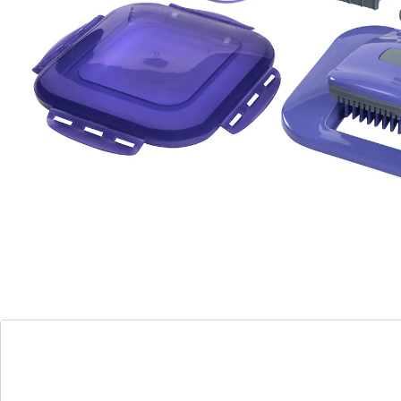
hefboomwerking
extra scherpe speciale mesjes voor
tomaten, gekookte eieren of mozzarella
dankzij vershouddeksel ideaal om te
transporteren en bewaren
Snel en eenvoudig vers en gezond koken: met de Nicer
Dicer Chef wordt u een chef-kok! Met receptenboekje.
In de set: opvangbak met deksel, vershouddeksel, 3
verschillende mesinzetstukken, 2 opzetstempels, 1
receptenboekje.
Details
Opmerkingen & producent