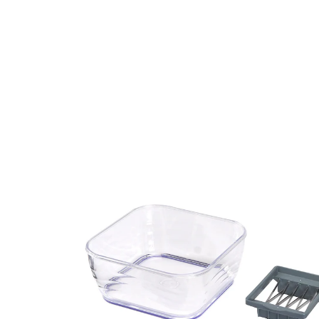
Adviesprijs € 79,90
€ 36,99
incl. btw en plus
Verzendkosten
In het Winkelmandje
Leverbaar binnen 4-5 werkdagen
Het origineel!
XXL-snijvlak voor grote hoeveelheden
groente en fruit
extra scherpe, hoogwaardige
roestvrijstalen mesjes
minder kracht nodig dankzij