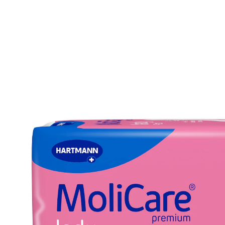
€ 6,99
incl. btw en plus
Verzendkosten
Variant
Absorptievermogen 780 ml
In het Winkelmandje
Leverbaar binnen 4-5 werkdagen
🤫
Discrete levering