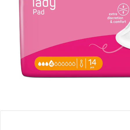
Voel je droog en veilig in elke situatie!
houdt je aangenaam droog
Zacht voor de huid
Ademend en antibacterieel
geen onaangenaam geritsel
met aloë vera laag voor een gezond
huidklimaat
MoliCare Premium LADY PAD Anatomisch gevormde
verbanden voor lichte incontinentie. Absorbeert
vloeistof snel en neutraliseert nare geurtjes. Erg
aangenaam om dragen. Met ademende achterkant.
Boven- laag behandeld met aloë vera. Blijft goed zitten
dankzij brede plakstrip.
Details