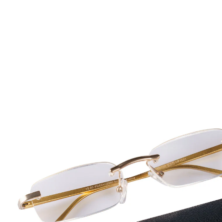
€ 9,19
vanaf
€ 8,79
incl. btw en plus
Verzendkosten
Variant
goud
Auswahl
In het Winkelmandje