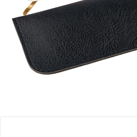
Leverbaar binnen 4-5 werkdagen
Een duidelijk overzicht voor iedereen!
aangenaam licht
zachte neuskussentjes
1 paar slimme leesbrillen in elk 4 sterktes. Zonder
montuur – licht en topmodieus.
Details
Opmerkingen & producent
Beoordelingen