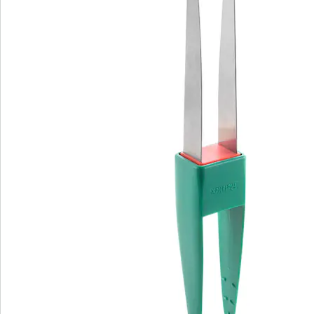
Bestelformulier
Nieuwsbrief aanmelden
We zijn er voor u
Servicehotline