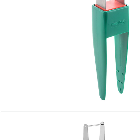
smakelijke blokjes te snijden – en met de geïntegreerde
grijper gaat ook het serveren als vanzelf!
Details
Opmerkingen & producent
Beoordelingen