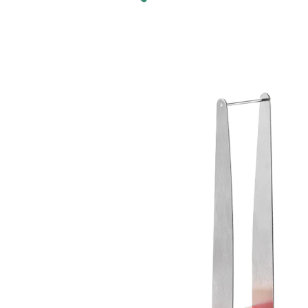
€ 4,99
incl. btw en plus
Verzendkosten
In het Winkelmandje
Leverbaar binnen 4-5 werkdagen
Zo snijdt u meloen in perfecte blokjes!
eerst perfecte vierkantjes snijden
dan de hapklare stukjes serveren
Met de praktische meloensnijder van METALTEX wordt
het heel eenvoudig om deze zoete vrucht in hapklare,