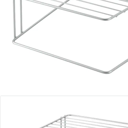
garantie.
Details
Opmerkingen & producent
Beoordelingen
Bestelformulier