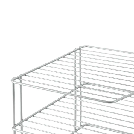
€ 14,99
incl. btw en plus
Verzendkosten
Variant
2 etages
In het Winkelmandje
Leverbaar binnen 4-5 werkdagen
Voor het plaatsbesparend opbergen van borden en
glazen. Met exclusieve Metaltex-polytherm®-coating.
Roestbestendig, schokbestendig, antistatisch. 5 jaar