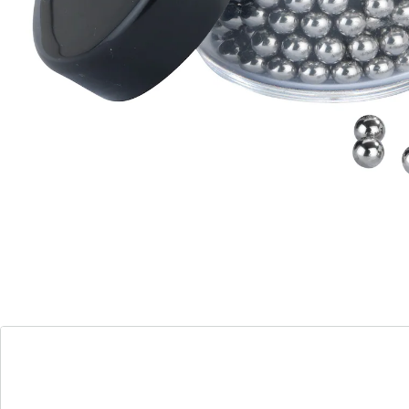
schoon – alleen door wrijving. Zacht zwenken met wat
water volstaat. Incl. opbergdoosje.
Details
Opmerkingen & producent
Beoordelingen
Bestelformulier