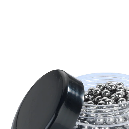
Adviesprijs € 9,99
€ 7,59
incl. btw en plus
Verzendkosten
In het Winkelmandje
Leverbaar binnen 4-5 werkdagen
Rondom goed gereinigd!
maakt zelfs de hardnekkigste aanslag los
Een echte probleemoplosser: moeilijk te reinigen
voorwerpen als flessen, karaffen, vazen en kannen
worden met deze parels grondig en op milde wijize