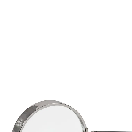
€ 6,89
€ 6,59
incl. btw en plus
Verzendkosten
In het Winkelmandje
Leverbaar binnen 4-5 werkdagen
elegant met houten handvat
3x vergroting
Stijlvol houten handvat
Daarmee komt u details stijlvol op het spoor. Elegante
loep met verzilverde lijst en zwarte houten greep.