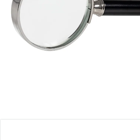
Glazen lens met 3-voudige vergroting.
Details
Opmerkingen & producent
Beoordelingen
Bestelformulier