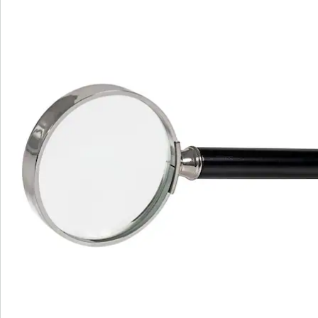
Nieuwsbrief aanmelden
We zijn er voor u
Servicehotline