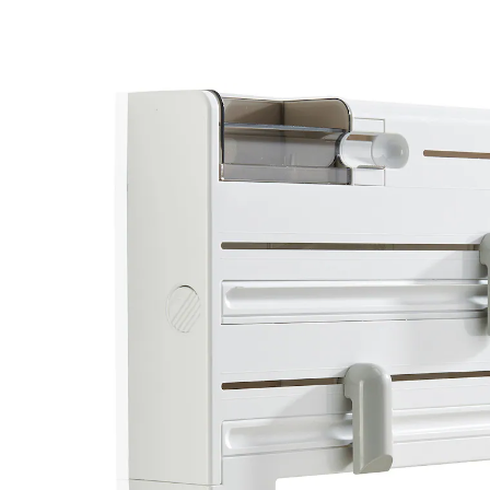
€ 24,99
incl. btw en plus
Verzendkosten
In het Winkelmandje
Leverbaar binnen 4-5 werkdagen
Beproefde rollenhouder voor aluminium-
en vershoudfolie, keukenpapier en
diepvrieszakjes
Plus plakbandhouder en bakje voor losse
spulletjes
Speciaal mes voor zuivere snijranden
Folie altijd gebruiksklaar