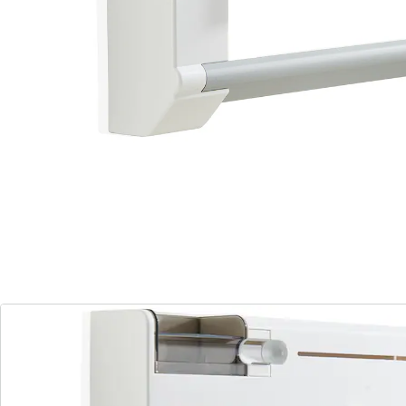
Handig, zo'n rollenhouder Parat Plus: alles wat je
steeds weer nodig hebt snel bij de hand. Twee gesloten
houders voor aluminium- en vershoudfolie. Een vak
voor diepvrieszakjes. En ook nog een plakbandhouder
en een bakje voor losse spulletjes zoals elastiekjes,
punaises, paperclips of sluitclips – alles netjes
opgeborgen en toch binnen handbereik. Er is een
aparte houder voor de keukenrol. Rollenhouder Parat
Plus heeft speciale messen, die aluminium- en
vershoudfolie hygiënisch en exact afsnijden. Geen lelijk
afgescheurde folieranden meer en geen gepruts meer
met het begin dat niet te vinden is. De folie-einden
steken na iedere keer afsnijden ver genoeg uit de
rolhouder – altijd gebruiksklaar en gemakkelijk vast te
pakken. De vlijmscherpe messen zijn veilig achter de
ergonomisch gevormde snijschuivers weggewerkt. De
rollenhouder is eenvoudig aan de wand te bevestigen
en snel en gemakkelijk vanaf de voorkant te vullen.
Behuizing afnemen, rollen erin leggen en rollenhouder