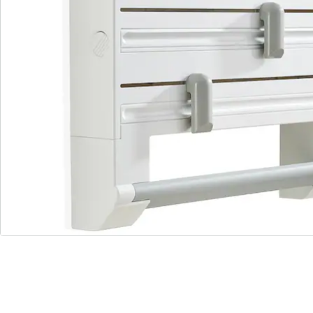
Parat Plus is klaar voor gebruik. Op de
keukenrolhouder passen alle gangbare afmetingen
keukenpapier.
Details
Opmerkingen & producent
Beoordelingen
Bestelformulier