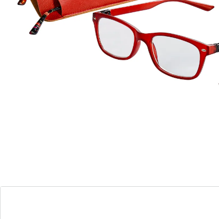
met comfortabele, veilige verende veren
Combineer de pootjes gewoon passend bij uw
bovenkleding. Met comfortabele, degelijke veren.
Monturen en brilglazen van kunststof. Lekker licht, met
zachte neuspads. In 4 sterktes. Het passende etui krijgt
u GRATIS erbij!
Details
Opmerkingen & producent
Beoordelingen