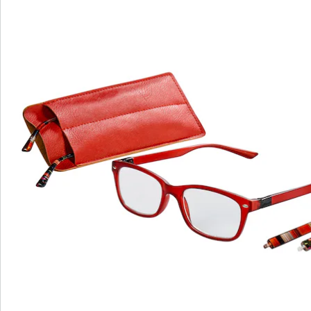
Bestelformulier
Nieuwsbrief aanmelden
We zijn er voor u
Servicehotline