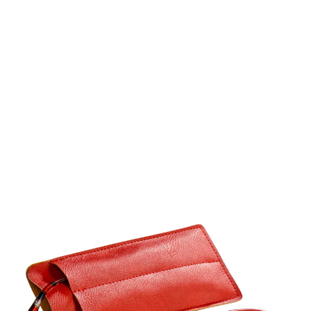
€ 8,49
incl. btw en plus
Verzendkosten
Variant
+3,5 dpt
In het Winkelmandje
Leverbaar binnen 4-5 werkdagen
Duidelijk zicht, zelfs in de kleine lettertjes!
2 verwisselbare veren