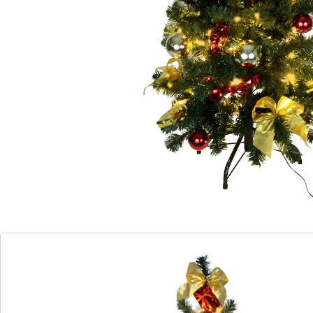
Kant-en-klaar versierde kerstboom
Inclusief lichtsnoer (werkt op het
stroomnet)
Verkrijgbaar in verschillende
kleurvarianten: rood/goud of zilver
Verkrijgbaar in verschillende groottes: 90,
120 of 150 cm
Voor een kerstboom is zelfs in de kleinste woning
plaats. Daarvoor zorgen deze versierde kerstbomen
met ledlampjes, die verkrijgbaar zijn in drie
verschillende groottes. Iedere led-kerstboom is alvast
versierd, afhankelijk van de variant die u kiest in
rood/goud of zilver, zodat er voor elke smaak een
passende boom is. Behalve de kerstballen, strikken en
andere versierselen maakt natuurlijk ook een led-
lichtsnoer deel uit van de kerstboomversiering. Dit
bestaat (afhankelijk van de grootte van de boom) uit
50, 100 of 150 lampjes, die de boom sfeervol verlichten.