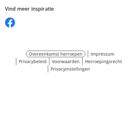
Vind meer inspiratie
Overeenkomst herroepen
Impressum
Privacybeleid
Voorwaarden
Herroepingsrecht
Privacyinstellingen
Afmetingen selecteren
¹ Klik hier voor de inwisselvoorwaarden