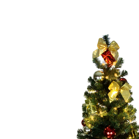
vanaf
€ 93,69
incl. btw en plus
Verzendkosten
Variant
goud
Maße
In het Winkelmandje
Leverbaar binnen 4-5 werkdagen
Kerstboom voor kleinbehuisden