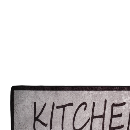
€ 23,99
incl. btw en plus
Verzendkosten
In het Winkelmandje
Leverbaar binnen 2 weken
Alternatief product
We hebben een alternatief voor dit artikel gevonden
dat misschien interessant voor u is:
Keukenloper “Katjes” 120x52 cm
(7)
Eenheidsprijs: