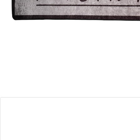
€ 15,69
Die weet, waar er wordt gekookt!
zeer robuust
Wasbaar
antislip
Perfect voor de keuken, waar ‘t er vaak heet aan toe
gaat: deze keukenmat is steeds van de partij en blijft
dankzij de antislip onderkant veilig op zijn plekje liggen.
En het beste is: u kunt ‘m gewoon in de wasmachine
wassen.
Details
Opmerkingen & producent