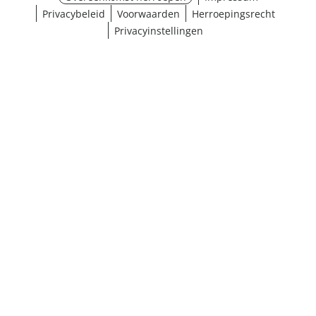
Privacybeleid
Voorwaarden
Herroepingsrecht
Privacyinstellingen
¹ Klik hier voor de inwisselvoorwaarden
Sluiten