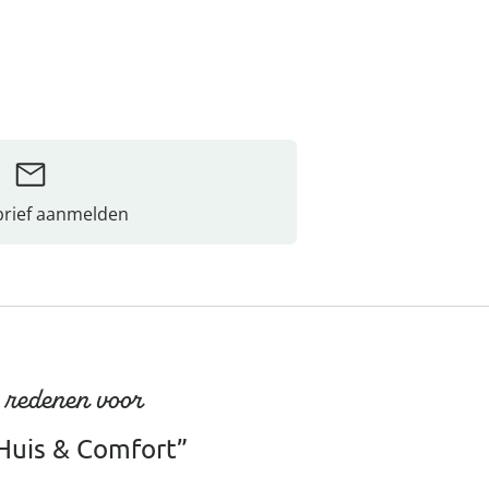
rief aanmelden
 redenen voor
Huis & Comfort”