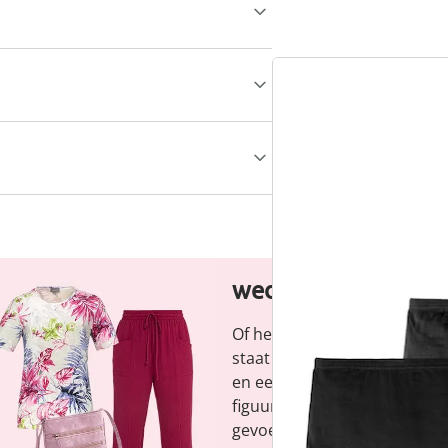
misschien interessant
wedolina - Ons ni
Of het nu gaat om elegante b
staat voor modieuze versch
en een faire prijs-kwaliteitve
figuur en benadrukt je perso
gevoel, elke dag.