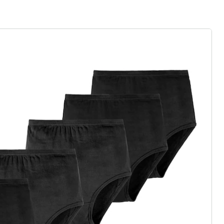
 voor u is:
wedolina
Katoenen slips, 5 stuks wit - 5 stuks
(41)
Eenheidsprijs:
Adviesprijs € 24,99
€ 13,89
euwe modemerk
asics of trendy highlights: wedolina
eidenheid, comfortabele pasvormen
rhouding. Elk stuk flatteert het
onlijkheid - voor een zelfverzekerd