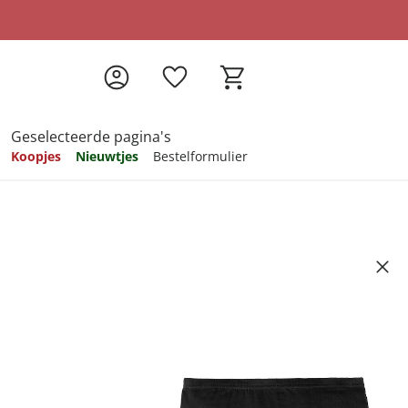
Geselecteerde pagina's
Koopjes
Nieuwtjes
Bestelformulier
pireren
pireren
pireren
pireren
pireren
stuks zwart - 5 stuks
Artikelnummer 6548733
69
ndkosten