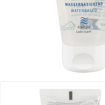
voor de gevoelige huid. Huidvriendelijkheid
dermatologisch bevestigd met ‘zeer goed’. Veilig voor
latex condooms.
Details
Opmerkingen & producent
Beoordelingen
Bestelformulier