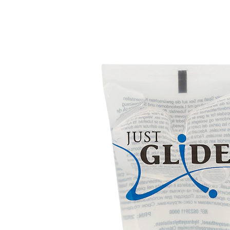
€ 3,99
1 l = € 79,80
incl. btw en plus
Verzendkosten
In het Winkelmandje
Leverbaar binnen 4-5 werkdagen
🤫
Discrete levering
Ideaal voor viobrators
op waterbasis
olie- en vetvrij
Geur- en smaakloos
100% veganistisch
Hoogwaardige formule op waterbasis. Ook geschikt