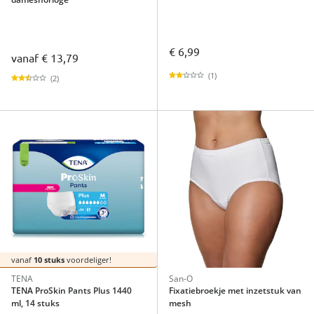
€ 6,99
vanaf
€ 13,79
(1)
(2)
vanaf
10 stuks
voordeliger!
TENA
San-O
TENA ProSkin Pants Plus 1440
Fixatiebroekje met inzetstuk van
ml, 14 stuks
mesh