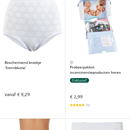
iD
Beschermend broekje
Probeerpakket
'Sternblume'
incontinentieproducten heren
Exklusief
vanaf
€ 9,29
€ 2,99
(1)