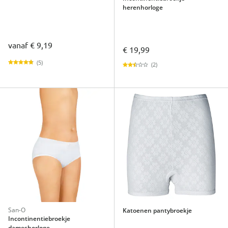
herenhorloge
vanaf
€ 9,19
€ 19,99
(5)
(2)
San-O
Katoenen pantybroekje
Incontinentiebroekje
dameshorloge