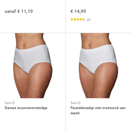
vanaf
€ 11,19
€ 14,99
(2)
San-O
San-O
Dames incontinentieslips
Fixatiebroekje met inzetstuk van
mesh