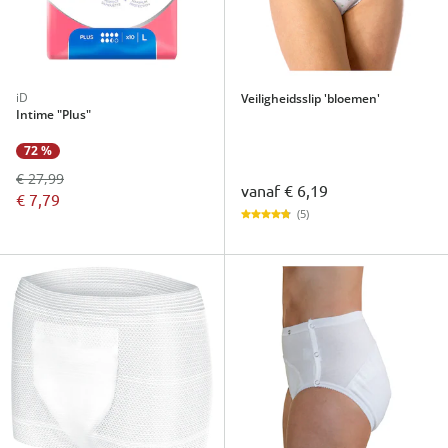
iD
Veiligheidsslip 'bloemen'
Intime "Plus"
72 %
€ 27,99
vanaf
€ 6,19
€ 7,79
(5)