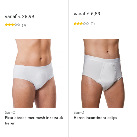
vanaf
€ 6,89
vanaf
€ 28,99
(1)
(3)
San-O
San-O
Fixatiebroek met mesh inzetstuk
Heren incontinentieslips
heren