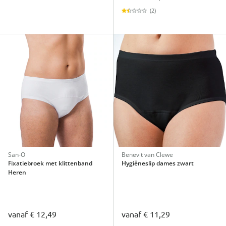
(2)
San-O
Benevit van Clewe
Fixatiebroek met klittenband
Hygiëneslip dames zwart
Heren
vanaf
€ 12,49
vanaf
€ 11,29