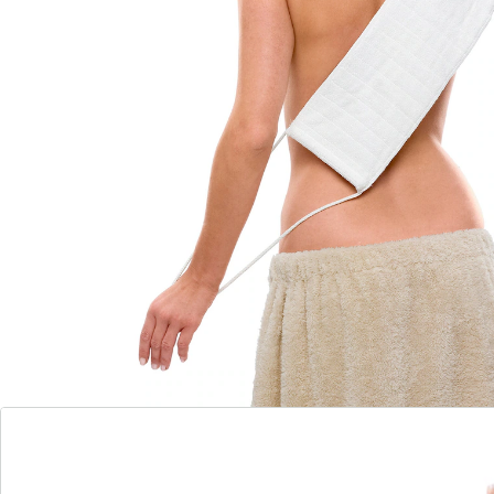
optimaliseert de opname van
huidverzorgingsproducten
voor moeilijk bereikbare lichaamsdelen
maakt glad en schoon
stimuleert de bloedsomloop
dermatologisch getest
Het geheim: micropeeling reinigt tot diep in de poriën
alleen met water. De microvezels stimuleren de
doorbloeding en dus ook de celvernieuwing.
Dermatologisch getest.
Details
Opmerkingen & producent