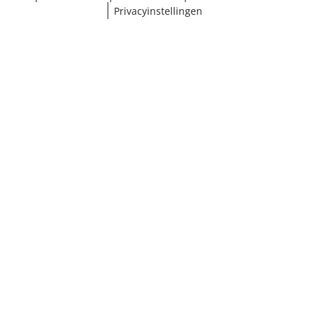
Privacyinstellingen
¹ Klik hier voor de inwisselvoorwaarden
Sluiten