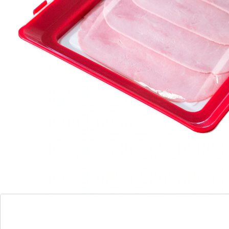
aan
Nooit meer ruzie met vershoudfolie die aan elkaar blijft
plakken of scheurt – met dit geniale vershoudsysteem
“Clever Tray” verpakt u groente en beleg makkelijker en
sneller! In het deksel is uiterst resistente vershoudfolie
gespannen, die zich aan de inhoud aanpast: uw
etenswaren zijn steeds luchtdicht afgesloten! Het
deksel is afneembaar. De bodem is geschikt om te
serveren. Vaatwasserbestendig.
Materiaal: kunststof
Details
Opmerkingen & producent