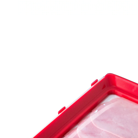
€ 16,99
incl. btw en plus
Verzendkosten
In het Winkelmandje
Leverbaar binnen 4-5 werkdagen
Echt clever: de vershoudbox met systeem!
de folie is extreem resistent en herbruikbaar
met één klik luchtdicht af te sluiten
vershoudfolie geïntegreerd in het deksel
het deksel past zich steeds perfect aan de inhoud