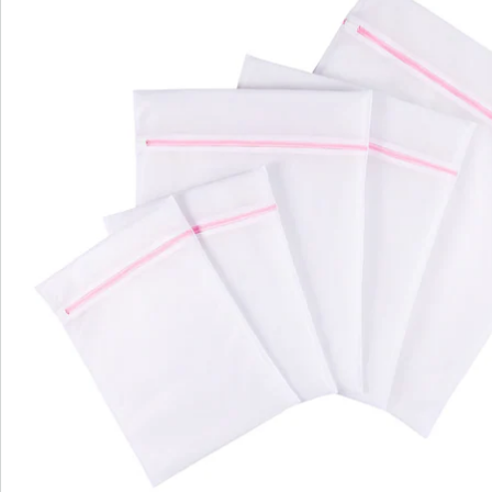
Bestelformulier
Nieuwsbrief aanmelden
We zijn er voor u
Servicehotline