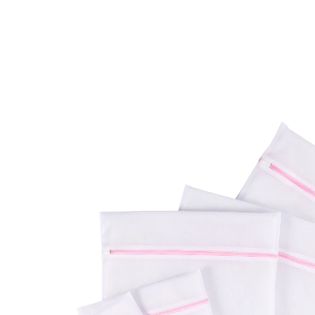
Adviesprijs € 9,99
€ 9,49
incl. btw en plus
Verzendkosten
In het Winkelmandje
Leverbaar binnen 4-5 werkdagen
Veiligheidsnet voor wasgoed & co.!
Dit herbruikbare wasnet is een duurzame, praktische
bescherming – zowel in de wasmachine als in de
droger! Ideaal voor lingerie, delicaat textiel, schoenen