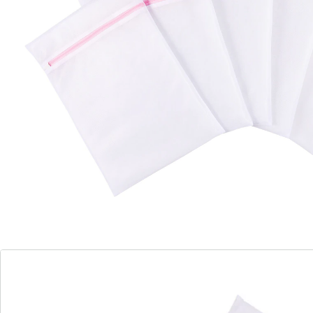
en nog veel meer. Ook perfect geschikt om kleding te
sorteren of gescheiden op te bergen in de reiskoffer.
Met een ritssluiting eenvoudig en veilig te sluiten. 5
stuks
Afmetingen:
1x: (LxB) 60 x 50 cm,
2x: (LxB) 50 x 40 cm,
2x: (LxB) 40 x 30 cm
Details
Opmerkingen & producent
Beoordelingen